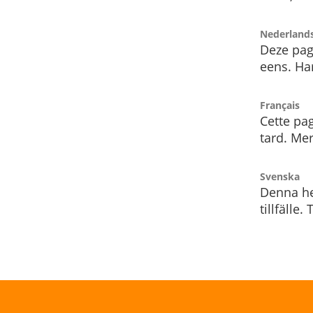
Nederland
Deze pag
eens. Har
Français
Cette pag
tard. Me
Svenska
Denna he
tillfälle