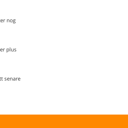
ter nog
yer plus
tt senare