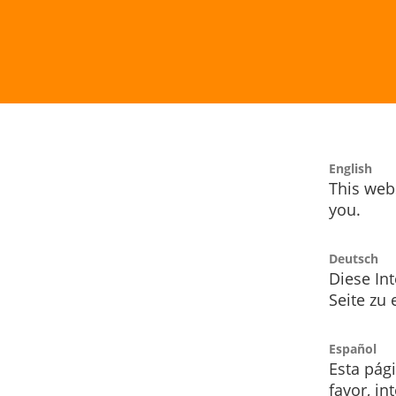
English
This webs
you.
Deutsch
Diese Int
Seite zu
Español
Esta pág
favor, i